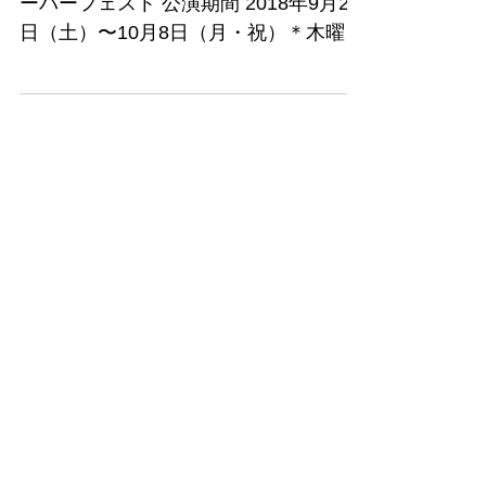
愛知 オクトーバーフェスト ドイツ
音楽隊
野外民族博物館リトルワールド オクト
ーバーフェスト 公演期間 2018年9月29
日（土）〜10月8日（月・祝）＊木曜日
を除く 昨年に続き、ドイツの音楽隊を
招聘させて頂きました。 オクトーバー
フェストとはドイツ バイエルン州のミ
ュンヘンで開催される世界最大規模の
お祭り。...