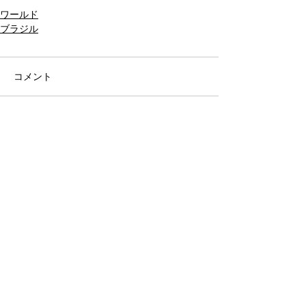
サンバ
カーニバル
バテリア
ワールド
ブラジル
コメント
コメントを追加…
アーカイブ
タグから検索