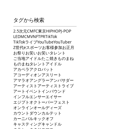
タグから検索
2.5次元
CM
FC東京
HIPHOP
J-POP
LED
MC
MV
NFT
PR
TikTok
TikTokライブ
YouTube
YouTuber
Z世代
eスポーツ
お客様参加
お正月
お祭り
お笑い
お笑いタレント
ご当地アイドル
たこ焼き
ものまね
ものまねタレント
アイドル
アカペラ
アクロバット
アコーディオン
アスリート
アマラオ
アングラー
アンバサダー
アーティスト
アーティストライブ
アート
イベント
インバウンド
インフルエンサー
エイサー
エジプト
オクトーバーフェスト
オンライン
オールディーズ
カウントダウン
カルテット
カーニバル
キックオフ
キャスティング
キャンドル