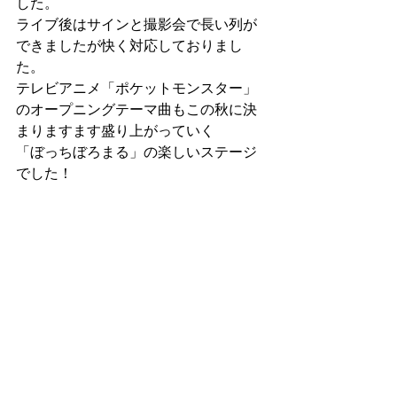
した。
ライブ後はサインと撮影会で長い列が
できましたが快く対応しておりまし
た。
テレビアニメ「ポケットモンスター」
のオープニングテーマ曲もこの秋に決
まりますます盛り上がっていく
「ぼっちぼろまる」の楽しいステージ
でした！
是非学園祭イベントへのゲストもショ
ーデボーラにお任せください！
タグ：
アーティスト
学園祭
ライブ
キャスティング
コメント