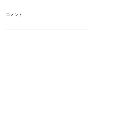
コメント
コメントを追加…
アーカイブ
タグから検索
© 2026 SHOW DE BOLA LTD. All Right Reserved.