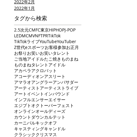
2022年2月
2022年1月
タグから検索
2.5次元
CM
FC東京
HIPHOP
J-POP
LED
MC
MV
NFT
PR
TikTok
TikTokライブ
YouTube
YouTuber
Z世代
eスポーツ
お客様参加
お正月
お祭り
お笑い
お笑いタレント
ご当地アイドル
たこ焼き
ものまね
ものまねタレント
アイドル
アカペラ
アクロバット
アコーディオン
アスリート
アマラオ
アングラー
アンバサダー
アーティスト
アーティストライブ
アート
イベント
インバウンド
インフルエンサー
エイサー
エジプト
オクトーバーフェスト
オンライン
オールディーズ
カウントダウン
カルテット
カーニバル
キックオフ
キャスティング
キャンドル
クラシック
クリスマス