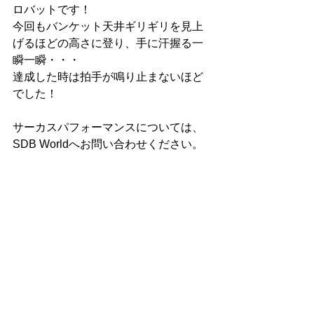
ロバットです！
今回もバンケット天井ギリギリを見上
げるほどの高さに登り、手に汗握る一
瞬一瞬・・・
達成した時は拍手が鳴り止まないほど
でした！
サーカスパフォーマンスについては、
SDB Worldへお問い合わせください。
#ブラジル
#バグンサ
#ファミリー向け
#アクロバット
#サーカス
ワールド
コメント