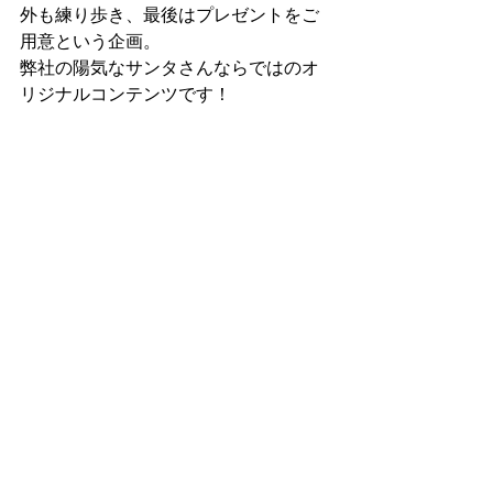
外も練り歩き、最後はプレゼントをご
用意という企画。
弊社の陽気なサンタさんならではのオ
リジナルコンテンツです！
クリスマスイベントのサンタクロース
の手配は是非ともショーデボーラにお
問い合わせ
下さい！
#集客企画
#サンタクロース
#クリスマ
ス
#パレード
ワールド
クリスマス
コメント