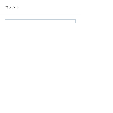
コメント
コメントを追加…
アーカイブ
タグから検索
© 2026 SHOW DE BOLA LTD. All Right Reserved.