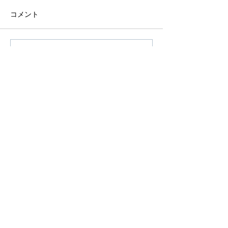
コメント
コメントを追加…
アーカイブ
タグから検索
© 2026 SHOW DE BOLA LTD. All Right Reserved.