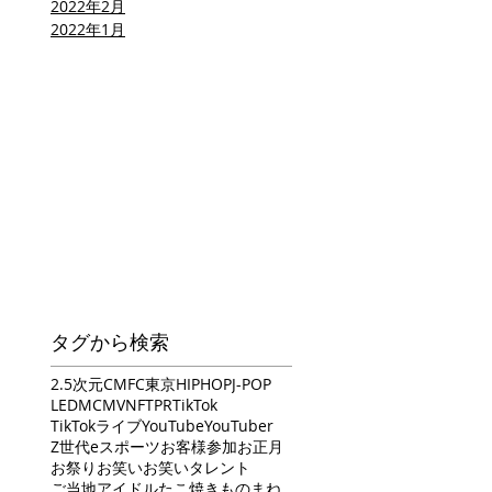
2022年2月
2022年1月
タグから検索
2.5次元
CM
FC東京
HIPHOP
J-POP
LED
MC
MV
NFT
PR
TikTok
TikTokライブ
YouTube
YouTuber
Z世代
eスポーツ
お客様参加
お正月
お祭り
お笑い
お笑いタレント
ご当地アイドル
たこ焼き
ものまね