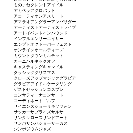
ものまねタレント
アイドル
アカペラ
アクロバット
アコーディオン
アスリート
アマラオ
アングラー
アンバサダー
アーティスト
アーティストライブ
アート
イベント
インバウンド
インフルエンサー
エイサー
エジプト
オクトーバーフェスト
オンライン
オールディーズ
カウントダウン
カルテット
カーニバル
キックオフ
キャスティング
キャンドル
クラシック
クリスマス
クローズアップマジック
グラビア
グラビアアイドル
ケータリング
ゲストセッション
コスプレ
コンサティーナ
コンサート
コーディネート
ゴルフ
サイエンスショー
サキソフォン
サッカー
サプライズ
サルサ
サンタクロース
サンドアート
サンバ
サンバショー
サーカス
シンポジウム
ジャズ