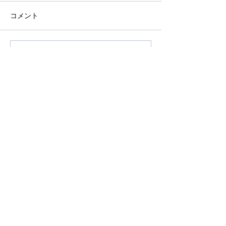
コメント
コメントを追加…
アーカイブ
タグから検索
© 2026 SHOW DE BOLA LTD. All Right Reserved.