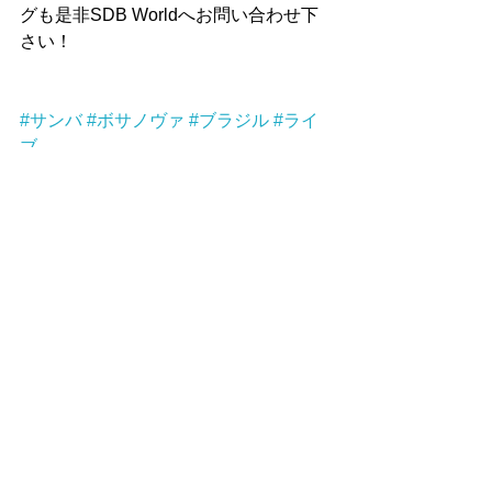
グも是非SDB Worldへお問い合わせ下
さい！
#サンバ
#ボサノヴァ
#ブラジル
#ライ
ブ
ブラジル
ワールド
サンバ
コメント
コメントを追加…
アーカイブ