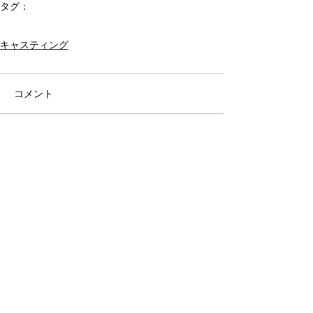
タグ：
講演会
文化人
経済
パネルディスカッション
基調講演
国際情勢
キャスティング
コメント
コメントを追加…
アーカイブ
タグから検索