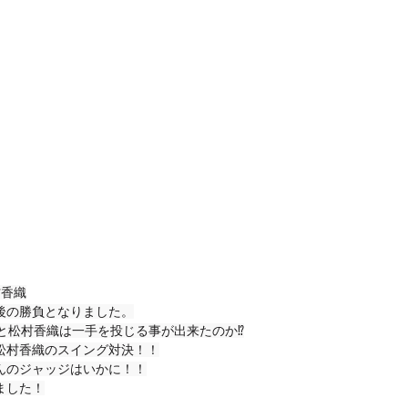
村香織
後の勝負となりました。
と松村香織は一手を投じる事が出来たのか⁉︎
松村香織のスイング対決！！
んのジャッジはいかに！！
ました！