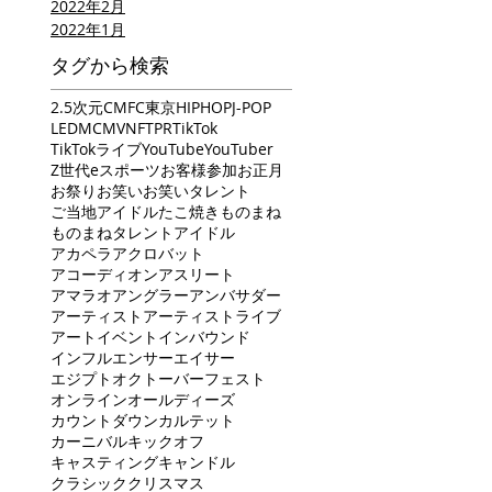
2022年2月
2022年1月
タグから検索
2.5次元
CM
FC東京
HIPHOP
J-POP
LED
MC
MV
NFT
PR
TikTok
TikTokライブ
YouTube
YouTuber
Z世代
eスポーツ
お客様参加
お正月
お祭り
お笑い
お笑いタレント
ご当地アイドル
たこ焼き
ものまね
ものまねタレント
アイドル
アカペラ
アクロバット
アコーディオン
アスリート
アマラオ
アングラー
アンバサダー
アーティスト
アーティストライブ
アート
イベント
インバウンド
インフルエンサー
エイサー
エジプト
オクトーバーフェスト
オンライン
オールディーズ
カウントダウン
カルテット
カーニバル
キックオフ
キャスティング
キャンドル
クラシック
クリスマス