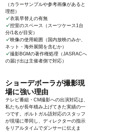
（カラーサンプルや参考画像があると
理想）
✓
衣装早替えの有無
✓
控室のスペース（スーツケース1台
分/1名が目安）
✓
映像の使用範囲（国内放映のみか、
ネット・海外展開を含むか）
✓
撮影BGMの著作権処理（JASRACへ
の届け出は主催者側で対応）
ショーデボーラが撮影現
場に強い理由
テレビ番組・CM撮影への出演対応は、
私たちが長年積み上げてきた実績の一
つです。ポルトガル語対応のスタッフ
が現場に帯同し、ディレクターの指示
をリアルタイムでダンサーに伝えま